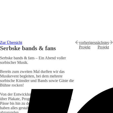
Zur Übersicht
vorheriges
nächstes
Serbske bands & fans
Projekt
Projekt
Serbske bands & fans – Ein Abend voller
sorbischer Musik.
Bereits zum zweiten Mal durften wir das
Musikevent begleiten, bei dem mehrere
sorbische Künstler und Bands sowie Gäste die
Bühne rocken!
Von der Entwicklung des Corporate Designs
über Plakate, Programmzettel und Backstage-
Pässe bis hin zu den Eintrittsbändchen – wir
haben alles gestaltet, um das Event visuell
abzurunden.