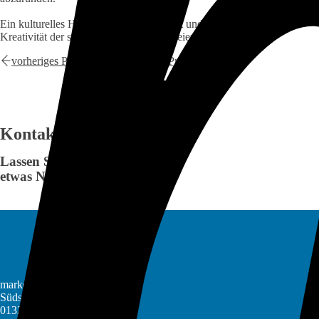
Ein kulturelles Highlight, das die Vielfalt und
Kreativität der sorbischen Musikszene feiert!
vorheriges Projekt
nächstes Projekt
Kontaktieren Sie Uns
Lassen Sie uns
etwas Neues kreieren.
markenbuero GmbH
Südstraße 18a
01328 Dresden