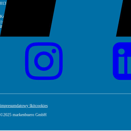
01328 Dresden
Kontaktujće nas
+49 351 20862438
info@markenbuero.eu
impresum
datowy škit
cookies
©2025 markenbuero GmbH