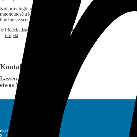
Kulturny highlight, kotryž swjeći
mnohotnosć a kreatiwitu serbskeje
hudźbneje sceny.
Předchadźacy
Přichodny projekt
projekt
Kontaktieren Sie Uns
Lassen Sie uns
etwas Neues kreieren.
markenbuero GmbH
Südstraße 18a