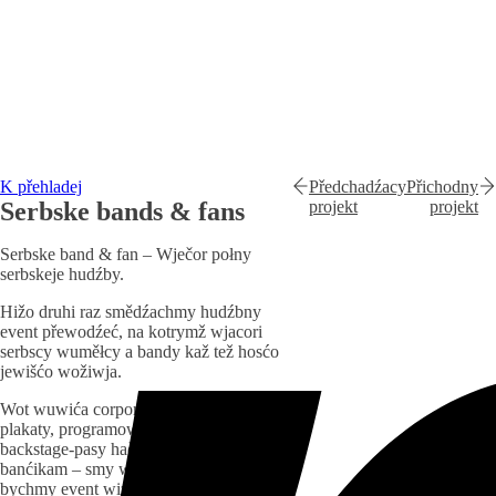
K přehladej
Předchadźacy
Přichodny
Serbske bands & fans
projekt
projekt
Serbske band & fan – Wječor połny
serbskeje hudźby.
Hižo druhi raz smědźachmy hudźbny
event přewodźeć, na kotrymž wjacori
serbscy wuměłcy a bandy kaž tež hosćo
jewišćo wožiwja.
Wot wuwića corporate designa přez
plakaty, programowe łopjenja a
backstage-pasy hač k zastupnym
banćikam – smy wšitko wuhotowali, zo
bychmy event wizuelnje skulojćili.