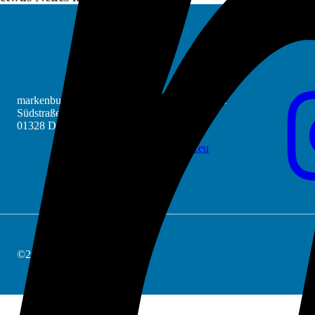
markenbuero GmbH
Kontaktieren Sie uns unter
Südstraße 18a
+49 351 20862438
01328 Dresden
info@markenbuero.eu
©2025 markenbuero GmbH