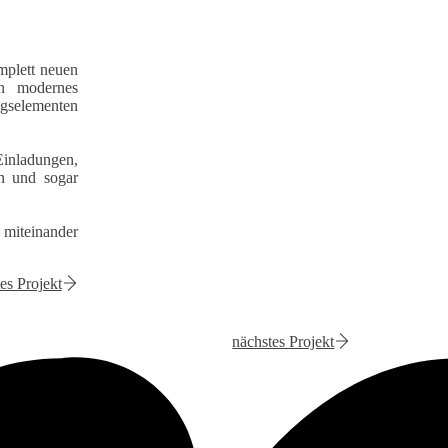
mplett neuen
in modernes
ngselementen
Einladungen,
en und sogar
 miteinander
es Projekt
nächstes Projekt