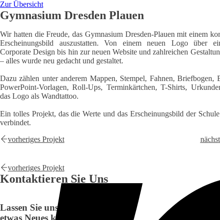
Zur Übersicht
Gymnasium Dresden Plauen
Wir hatten die Freude, das Gymnasium Dresden-Plauen mit einem ko
Erscheinungsbild auszustatten. Von einem neuen Logo über e
Corporate Design bis hin zur neuen Website und zahlreichen Gestaltu
– alles wurde neu gedacht und gestaltet.
Dazu zählen unter anderem Mappen, Stempel, Fahnen, Briefbogen, 
PowerPoint-Vorlagen, Roll-Ups, Terminkärtchen, T-Shirts, Urkund
das Logo als Wandtattoo.
Ein tolles Projekt, das die Werte und das Erscheinungsbild der Schule
verbindet.
vorheriges Projekt
nächst
vorheriges Projekt
Kontaktieren Sie Uns
Lassen Sie uns
etwas Neues kreieren.