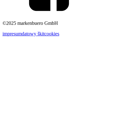
©2025 markenbuero GmbH
impresum
datowy škit
cookies