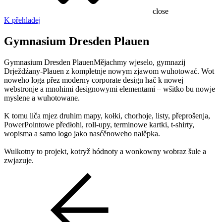
close
K přehladej
Gymnasium Dresden Plauen
Gymnasium Dresden PlauenMějachmy wjeselo, gymnazij
Drježdźany-Plauen z kompletnje nowym zjawom wuhotować. Wot
noweho loga přez moderny corporate design hač k nowej
webstronje a mnohimi designowymi elementami – wšitko bu nowje
myslene a wuhotowane.
K tomu liča mjez druhim mapy, kołki, chorhoje, listy, přeprošenja,
PowerPointowe předłohi, roll-upy, terminowe kartki, t-shirty,
wopisma a samo logo jako nasćěnoweho nalěpka.
Wulkotny to projekt, kotryž hódnoty a wonkowny wobraz šule a
zwjazuje.