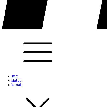
start
słužby
kontak