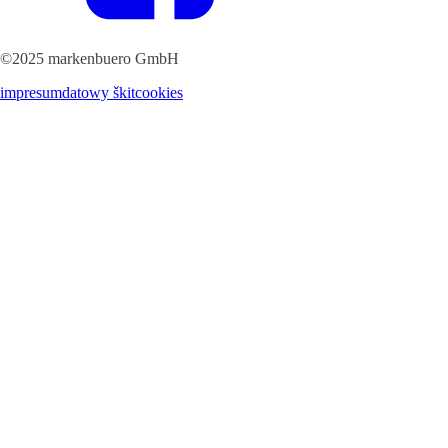
©2025 markenbuero GmbH
impresum
datowy škit
cookies