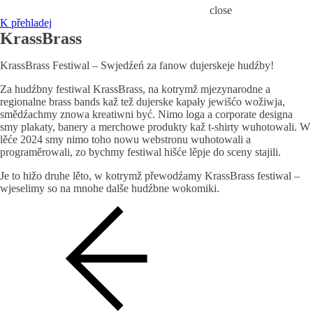
close
K přehladej
KrassBrass
KrassBrass Festiwal – Swjedźeń za fanow dujerskeje hudźby!
Za hudźbny festiwal KrassBrass, na kotrymž mjezynarodne a
regionalne brass bands kaž tež dujerske kapały jewišćo wožiwja,
smědźachmy znowa kreatiwni być. Nimo loga a corporate designa
smy plakaty, banery a merchowe produkty kaž t-shirty wuhotowali. W
lěće 2024 smy nimo toho nowu webstronu wuhotowali a
programěrowali, zo bychmy festiwal hišće lěpje do sceny stajili.
Je to hižo druhe lěto, w kotrymž přewodźamy KrassBrass festiwal –
wjeselimy so na mnohe dalše hudźbne wokomiki.