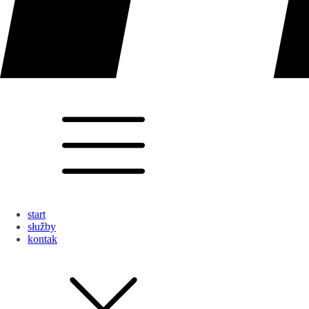
start
słužby
kontak